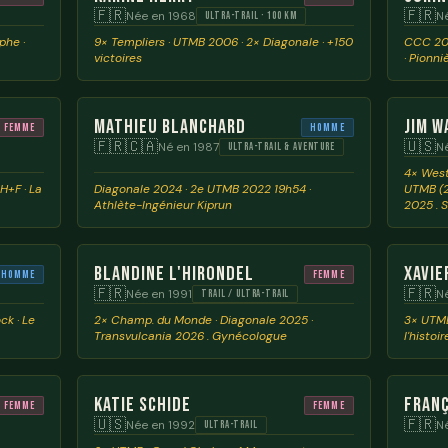
🇫🇷
🇫🇷
Née en 1968
N
ULTRA-TRAIL · 100 KM
phe ·
9× Templiers · UTMB 2006 · 2× Diagonale · +150
CCC 200
victoires
· Pionni
Mathieu Blanchard
Jim W
Femme
Homme
🇫🇷🇨🇦
🇺🇸
Né en 1987
N
ULTRA-TRAIL & AVENTURE
4× West
H+F · La
Diagonale 2024 · 2e UTMB 2022 19h54 ·
UTMB (2
Athlète-Ingénieur Kiprun
2025 . 
Blandine L'Hirondel
Xavie
Homme
Femme
🇫🇷
🇫🇷
Née en 1991
N
TRAIL / ULTRA-TRAIL
ck · Le
2× Champ. du Monde · Diagonale 2025 ·
3× UTMB
Transvulcania 2026 . Gynécologue
l'histoir
Katie Schide
Franç
Femme
Femme
🇺🇸
🇫🇷
Née en 1992
N
ULTRA-TRAIL