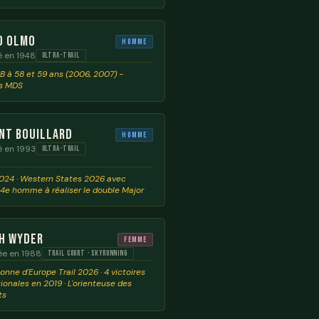
o OLMO
Homme
é en 1948
ULTRA-TRAIL
B à 58 et 59 ans (2006, 2007) -
s MDS
nt Bouillard
Homme
é en 1993
ULTRA-TRAIL
24 · Western States 2026 avec
· 4e homme à réaliser le double Major
h Wyder
Femme
ée en 1988
TRAIL COURT · SKYRUNNING
nne d'Europe Trail 2026 · 4 victoires
ionales en 2019 · L'orienteuse des
ts