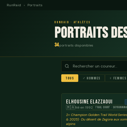
RunRaid
›
Portraits
RunRaid · Athlètes
Portraits de
34
portraits disponibles
Tous
♂ Hommes
♀ Femmes
Elhousine Elazzaoui
🇲🇦
Né en 1992
TRAIL COURT · SKYRUNNIN
2× Champion Golden Trail World Serie
& 2025) · Du désert de Zagora aux so
alpins