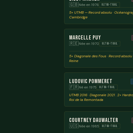
🇬🇧
Née en 1976
ULTRA-TRAIL
5× UTMB — Record absolu · Océanogra
Cambridge
Marcelle Puy
🇷🇪
Née en 1970
ULTRA-TRAIL
5× Diagonale des Fous · Record absolu 
Reine
Ludovic Pommeret
🇫🇷
Né en 1975
ULTRA-TRAIL
UTMB 2016 · Diagonale 2021 . 2× Hardro
Roi de la Remontada
Courtney Dauwalter
🇺🇸
Née en 1985
ULTRA-TRAIL