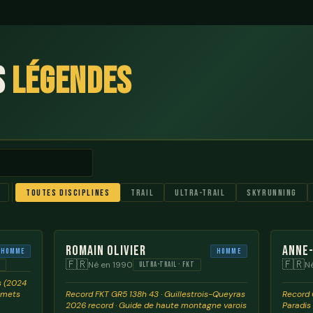
s
Légendes
Toutes disciplines
Trail
Ultra-trail
Skyrunning
Romain Olivier
Anne-
Homme
Homme
🇫🇷
🇫🇷
Né en 1990
N
G
ULTRA-TRAIL · FKT
s (2024
mmets
Record FKT GR5 138h 43 · Guillestrois-Queyras
Record 
2026 record · Guide de haute montagne varois
Paradis