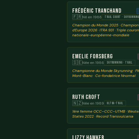
Frédéric Tranchand
🇫🇷
Né en 1988
TRAIL COURT · SKYRUNNIN
Champion du Monde 2025 · Champion
d'Europe 2026 · ITRA 931 · Triple couro
nationale-européenne-mondiale
Emelie Forsberg
🇸🇪
Née en 1986
SKYRUNNING · TRAIL
Championne du Monde Skyrunning · F
Mont-Blanc · Co-fondatrice Nnormal
Ruth Croft
🇳🇿
Née en 1989
ULTRA-TRAIL
1ère femme OCC–CCC–UTMB · Weste
States 2022 · Record Transvulcania
Lizzy Hawker