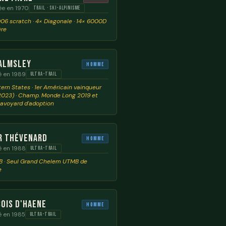
ée en 1970
TRAIL · SKI-ALPINISME
6 scratch · 4× Diagonale · 14× 6000D
ère
almsley
Homme
é en 1989
ULTRA-TRAIL
ern States · 1er Américain vainqueur
023) · Champ. Monde Long 2019 et
Savoyard d'adoption
r Thévenard
Homme
é en 1988
ULTRA-TRAIL
 · Seul Grand Chelem UTMB de
e
ois D'Haene
Homme
é en 1985
ULTRA-TRAIL