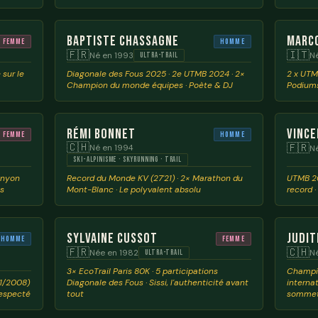
Baptiste Chassagne
Marc
Femme
Homme
🇫🇷
🇮🇹
Né en 1993
N
ULTRA-TRAIL
 sur le
Diagonale des Fous 2025 · 2e UTMB 2024 · 2×
2 x UTM
Champion du monde équipes · Poète & DJ
Podium
Rémi Bonnet
Vince
Femme
Homme
🇨🇭
🇫🇷
Né en 1994
N
SKI-ALPINISME · SKYRUNNING · TRAIL
anyon
Record du Monde KV (27'21) · 2× Marathon du
UTMB 20
ts
Mont-Blanc · Le polyvalent absolu
record 
Sylvaine Cussot
Judit
Homme
Femme
🇫🇷
🇨🇭
Née en 1982
N
ULTRA-TRAIL
3× EcoTrail Paris 80K · 5 participations
Champio
01/2008)
Diagonale des Fous · Sissi, l'authenticité avant
internat
respecté
tout
somme