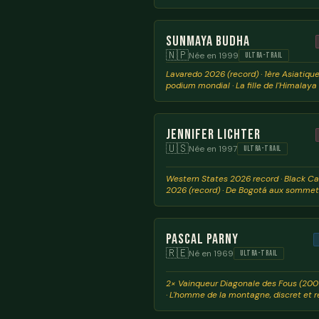
Sunmaya Budha
🇳🇵
Née en 1999
ULTRA-TRAIL
Lavaredo 2026 (record) · 1ère Asiatique
podium mondial · La fille de l'Himalaya
Jennifer Lichter
🇺🇸
Née en 1997
ULTRA-TRAIL
Western States 2026 record · Black C
2026 (record) · De Bogotá aux somme
Pascal Parny
🇷🇪
Né en 1969
ULTRA-TRAIL
2× Vainqueur Diagonale des Fous (20
· L'homme de la montagne, discret et 