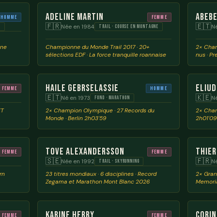
Adeline Martin
Abebe
Homme
Femme
🇫🇷
🇪🇹
Née en 1984
Né
G
TRAIL · COURSE EN MONTAGNE
nne
Championne du Monde Trail 2017 · 20+
2× Cham
sélections EDF · La force tranquille roannaise
nus · Pr
Haile Gebrselassie
Eliud
Femme
Homme
🇪🇹
🇰🇪
Né en 1973
N
FOND · MARATHON
KT
2× Champion Olympique · 27 Records du
2× Cham
Monde · Berlin 2h03'59
2h01'09
Tove Alexandersson
Thier
Femme
Femme
🇸🇪
🇫🇷
Née en 1992
N
TRAIL · SKYRUNNING
rn
23 titres mondiaux · 6 disciplines · Record
2× Grand
Zegama et Marathon Mont Blanc 2026
Memor
Karine Herry
Corin
Femme
Femme