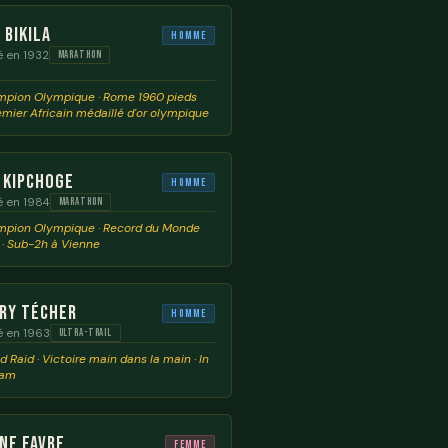
 Bikila
Homme
 en 1932
MARATHON
pion Olympique · Rome 1960 pieds
emier Africain médaillé d'or olympique
 Kipchoge
Homme
é en 1984
MARATHON
pion Olympique · Record du Monde
 · Sub-2h à Vienne
ry Técher
Homme
é en 1963
ULTRA-TRAIL
 Raid · Victoire main dans la main · In
iam
ne Favre
Femme