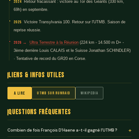
2024
Retour fracassant : victoire au Tor des Géants (330 km,
69h) en septembre.
2025
Victoire Transylvania 100. Retour sur l'UTMB. Saison de
reprise réussie.
2026 →
Ultra Terrestre à la Réunion
(224 km - 14.500 m D+ -
3ème derrière Louis CALAIS et le Suisse Jonathan SCHINDLER)
· Tentative de record du GR20 en Corse.
Liens & Infos utiles
A lire
UTMB sur RunRaid
Wikipedia
Questions fréquentes
Combien de fois François D'Haene a-t-il gagné l'UTMB ?