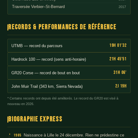
Traversée Verbier–St-Bernard
2017
Records & performances de référence
19h 01'32
UTMB — record du parcours
21h 45'51
Hardrock 100 — record (sens anti-horaire)
31h 06'
GR20 Corse — record de bout en bout
2j 19h
John Muir Trail (343 km, Sierra Nevada)
* Certains records ont depuis été améliorés. Le record du GR20 est visé à
nouveau en 2026.
Biographie express
1985
Naissance à Lille le 24 décembre. Rien ne prédestine ce