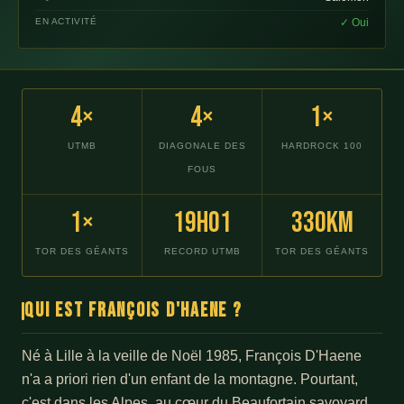
EN ACTIVITÉ
✓ Oui
4×
4×
1×
UTMB
DIAGONALE DES
HARDROCK 100
FOUS
1×
19h01
330km
TOR DES GÉANTS
RECORD UTMB
TOR DES GÉANTS
Qui est François D'Haene ?
Né à Lille à la veille de Noël 1985, François D'Haene
n'a a priori rien d'un enfant de la montagne. Pourtant,
c'est dans les Alpes, au cœur du Beaufortain savoyard,