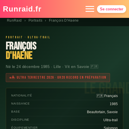
Runraid.fr
Se connecter
RunRaid
›
Portraits
›
François D'Haene
Calendrier
Carte
Portrait · Ultra-trail
François
Résultats
D'Haene
Palmarès Diag
Né le 24 décembre 1985 · Lille · Vit en Savoie 🇫🇷
Grandes courses
Portraits
🏝 Ultra Terrestre 2026 · GR20 Record en préparation
Contact
NATIONALITÉ
🇫🇷 Français
NAISSANCE
1985
BASE
Beaufortain, Savoie
DISCIPLINE
Ultra-trail
ÉQUIPEMENTIER
Salomon