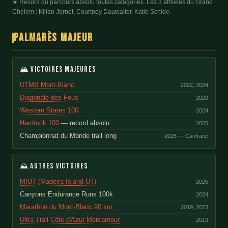
★ Record du parcours absolu toutes catégories. Les 3 athlètes du Grand
Chelem : Kilian Jornet, Courtney Dauwalter, Katie Schide.
Palmarès majeur
🏔 Victoires majeures
UTMB Mont-Blanc
2022, 2024
Diagonale des Fous
2023
Western States 100
2024
Hardrock 100
— record absolu
2025
Championnat du Monde trail long
2025 — Canfranc
⛰ Autres victoires
MIUT (Madeira Island UT)
2025
Canyons Endurance Runs 100k
2024
Marathon du Mont-Blanc 90 km
2019, 2023
Ultra Trail Côte d'Azur Mercantour
2019