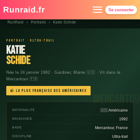
Runraid.fr
Se connecter
RunRaid
›
Portraits
›
Katie Schide
Calendrier
Carte
Portrait · Ultra-trail
Katie
Résultats
Schide
Palmarès Diag
Née le 24 janvier 1992 · Gardiner, Maine 🇺🇸 · Vit dans le
Grandes courses
Mercantour 🇫🇷
Portraits
🪨 La plus Française des Américaines
Contact
NATIONALITÉ
🇺🇸 Américaine
NAISSANCE
1992
BASE
Mercantour, France
DISCIPLINE
Ultra-trail