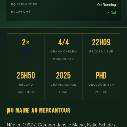
ÉQUIPEMENTIER
On Running
EN ACTIVITÉ
✓ Oui
2×
4/4
22h09
UTMB
GRAND CHELEM
RECORD UTMB
MONUMENTS
25h50
2025
PhD
RECORD
CHAMP. MONDE
GÉOLOGIE ETH
HARDROCK
TRAIL
ZURICH
Du Maine au Mercantour
Née en 1992 à Gardiner dans le Maine, Katie Schide a