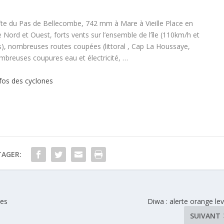
te du Pas de Bellecombe, 742 mm à Mare à Vieille Place en
e Nord et Ouest, forts vents sur l’ensemble de l’île (110km/h et
s), nombreuses routes coupées (littoral , Cap La Houssaye,
mbreuses coupures eau et électricité, …
nfos des cyclones
TAGER:
ues
Diwa : alerte orange le
SUIVANT