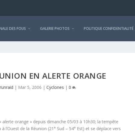
NALE DES FOUS
GALERIE PHOTOS
POLITIQUE CONFIDENTIALITÉ
RÉUNION EN ALERTE ORANGE
runraid
|
Mar 5, 2006
|
Cyclones
|
0
 «
alerte orange
» depuis dimanche 05/03 à 10h30; la tempête
à l’Ouest de la Réunion (21° Sud – 54° Est) et se déplace vers