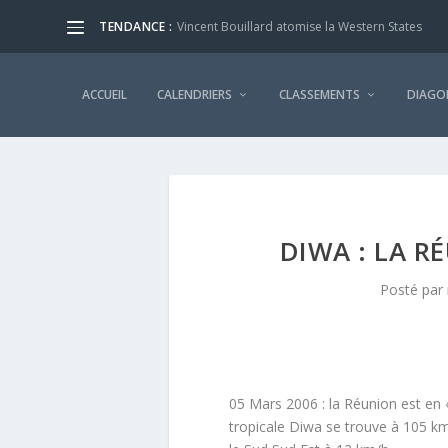
TENDANCE :
Vincent Bouillard atomise la Western States
ACCUEIL
CALENDRIERS
CLASSEMENTS
DIAGO
DIWA : LA 
Posté par
05 Mars 2006 : la Réunion est en
tropicale
Diwa
se trouve à 105 km 