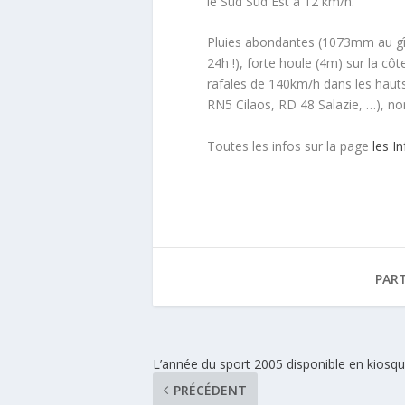
le Sud Sud Est à 12 km/h.
Pluies abondantes (1073mm au gî
24h !), forte houle (4m) sur la côt
rafales de 140km/h dans les haut
RN5 Cilaos, RD 48 Salazie, …), no
Toutes les infos sur la page
les I
PAR
L’année du sport 2005 disponible en kiosq
PRÉCÉDENT