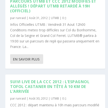
PARCOURS UTMB ET CCC 2012 MODIFIÉS ET
ALLÉGÉS ! DÉPART UTMB RETARDÉ À 19H
(OFFICIEL)
par
runraid
|
Août 31, 2012
|
UTMB
|
0
Infos Officielles UTMB : Vendredi 31 Aout 12h00
Conditions meteo trop difficiles sur Col du Bonhomme,
Col de la Seigne et Grand Col Ferret. LUTMB® partira à
19:00 sur un parcours de repli qui passera uniquement en
France. La...
EN SAVOIR PLUS
SUIVI LIVE DE LA CCC 2012 : L’ESPAGNOL
TOFOL CASTANER EN TÊTE À 10 KM DE
L’ARRIVÉE
par
runraid
|
Août 30, 2012
|
UTMB
|
0
CCC 2012 : départ maintenu à 10h mais parcours modifié