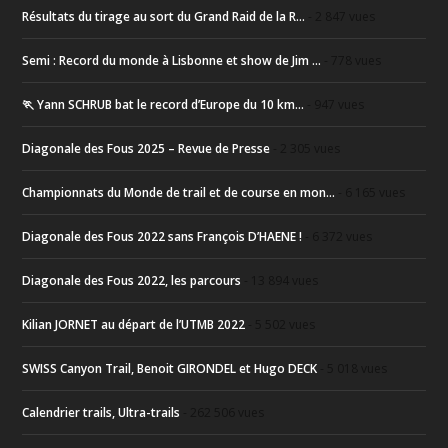
Résultats du tirage au sort du Grand Raid de la R...
- 2 847 vues
Semi : Record du monde à Lisbonne et show de Jim ...
- 778 vues
🏃 Yann SCHRUB bat le record d’Europe du 10 km...
- 947 vues
Diagonale des Fous 2025 – Revue de Presse
- 2 305 vues
Championnats du Monde de trail et de course en mon...
- 6 165 vues
Diagonale des Fous 2022 sans François D’HAENE !
- 6 372 vues
Diagonale des Fous 2022, les parcours
- 13 894 vues
Kilian JORNET au départ de l’UTMB 2022
- 5 502 vues
SWISS Canyon Trail, Benoit GIRONDEL et Hugo DECK
- 5 018 vues
Calendrier trails, Ultra-trails
- 262 506 vues