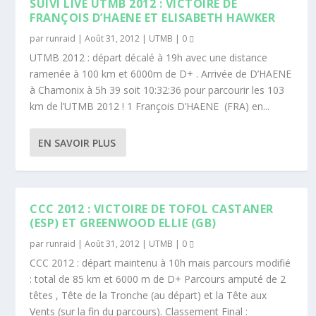
SUIVI LIVE UTMB 2012 : VICTOIRE DE
FRANÇOIS D’HAENE ET ELISABETH HAWKER
par
runraid
|
Août 31, 2012
|
UTMB
|
0
UTMB 2012 : départ décalé à 19h avec une distance
ramenée à 100 km et 6000m de D+ . Arrivée de D’HAENE
à Chamonix à 5h 39 soit 10:32:36 pour parcourir les 103
km de l’UTMB 2012 ! 1 François D’HAENE (FRA) en...
EN SAVOIR PLUS
CCC 2012 : VICTOIRE DE TOFOL CASTANER
(ESP) ET GREENWOOD ELLIE (GB)
par
runraid
|
Août 31, 2012
|
UTMB
|
0
CCC 2012 : départ maintenu à 10h mais parcours modifié
: total de 85 km et 6000 m de D+ Parcours amputé de 2
têtes , Tête de la Tronche (au départ) et la Tête aux
Vents (sur la fin du parcours). Classement Final :