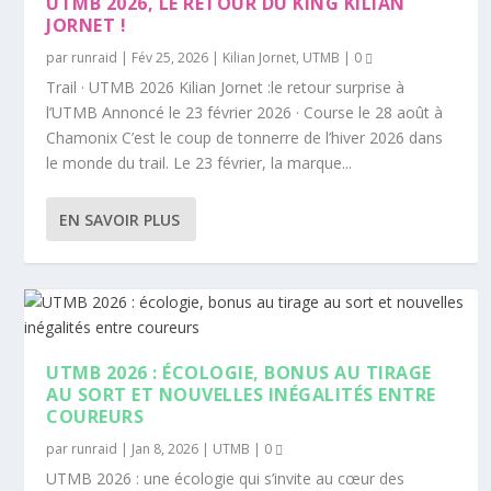
UTMB 2026, LE RETOUR DU KING KILIAN
JORNET !
par
runraid
|
Fév 25, 2026
|
Kilian Jornet
,
UTMB
|
0
Trail · UTMB 2026 Kilian Jornet :le retour surprise à
l’UTMB Annoncé le 23 février 2026 · Course le 28 août à
Chamonix C’est le coup de tonnerre de l’hiver 2026 dans
le monde du trail. Le 23 février, la marque...
EN SAVOIR PLUS
UTMB 2026 : ÉCOLOGIE, BONUS AU TIRAGE
AU SORT ET NOUVELLES INÉGALITÉS ENTRE
COUREURS
par
runraid
|
Jan 8, 2026
|
UTMB
|
0
UTMB 2026 : une écologie qui s’invite au cœur des