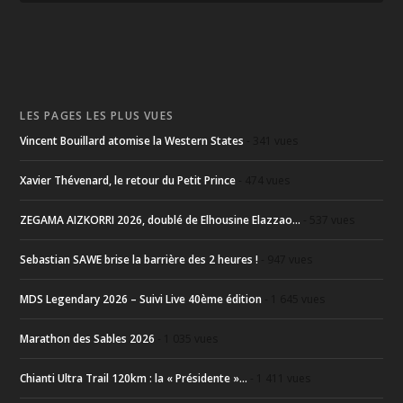
LES PAGES LES PLUS VUES
Vincent Bouillard atomise la Western States
- 341 vues
Xavier Thévenard, le retour du Petit Prince
- 474 vues
ZEGAMA AIZKORRI 2026, doublé de Elhousine Elazzao...
- 537 vues
Sebastian SAWE brise la barrière des 2 heures !
- 947 vues
MDS Legendary 2026 – Suivi Live 40ème édition
- 1 645 vues
Marathon des Sables 2026
- 1 035 vues
Chianti Ultra Trail 120km : la « Présidente »...
- 1 411 vues