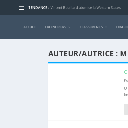
TENDANCE :
Vincent Bouillard atomise la Western States
ACCUEIL
CALENDRIERS
CLASSEMENTS
DIAGO
AUTEUR/AUTRICE :
M
C
Po
UT
k