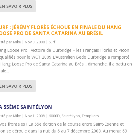
EN SAVOIR PLUS
URF : JÉRÉMY FLORÈS ÉCHOUE EN FINALE DU HANG
OOSE PRO DE SANTA CATARINA AU BRÉSIL
sté par
Mike
|
Nov 3, 2008
|
Surf
ng Loose Pro : Victoire de Durbridge – les Français Florès et Picon
qualifiés pour le WCT 2009 L’Australien Bede Durbridge a remporté
 Hang Loose Pro de Santa Catarina au Brésil, dimanche. Il a battu en
nale...
EN SAVOIR PLUS
A 55ÈME SAINTÉLYON
sté par
Mike
|
Nov 1, 2008
|
6000D, SaintéLyon, Templiers
vos frontales ! La 55e édition de la course entre Saint-Etienne et
on se déroule dans la nuit du 6 au 7 décembre 2008. Au menu: 69