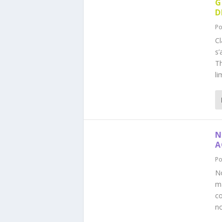
G
D
Po
Cl
s’
Th
li
N
A
Po
No
ma
co
no