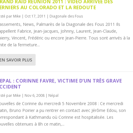
RAND RAID RÉUNION 2011 : VIDÉO ARRIVÉE DES
ERNIERS AU COLORADO ET LA REDOUTE
sté par
Mike
|
Oct 17, 2011
|
Diagonale des Fous
assements, News, Palmarès de la Diagonale des Fous 2011 Ils
appellent Fabrice, Jean-Jacques, Johnny, Laurent, Jean-Claude,
ierry, Vincent, Frédéric ou encore Jean-Pierre. Tous sont arrivés à la
mite de la fermeture...
EN SAVOIR PLUS
EPAL : CORINNE FAVRE, VICTIME D’UN TRÈS GRAVE
CCIDENT
sté par
Mike
|
Nov 6, 2008
|
Népal
uvelles de Corinne du mercredi 5 Novembre 2008 : Ce mercredi
tin, Bruno Poirier a pu rentrer en contact avec Jérôme Edou, son
rrespondant à Kathmandu où Corinne est hospitalisée. Les
uvelles obtenues à 8h ce matin,...