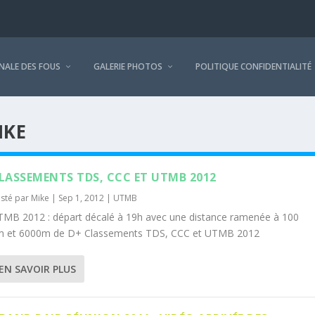
NALE DES FOUS
GALERIE PHOTOS
POLITIQUE CONFIDENTIALITÉ
IKE
LASSEMENTS TDS, CCC ET UTMB 2012
sté par
Mike
|
Sep 1, 2012
|
UTMB
MB 2012 : départ décalé à 19h avec une distance ramenée à 100
m et 6000m de D+ Classements TDS, CCC et UTMB 2012
EN SAVOIR PLUS