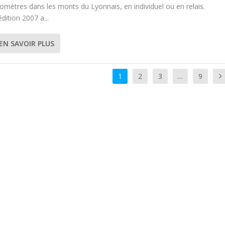
lomètres dans les monts du Lyonnais, en individuel ou en relais.
édition 2007 a...
EN SAVOIR PLUS
1
2
3
…
9