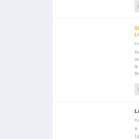
S
L
Po
Ha
re
le
fi
L
Po
A 
Ly