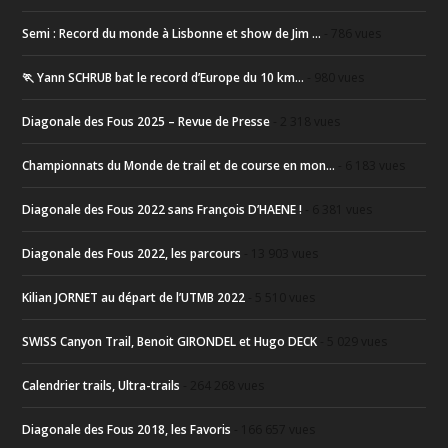
Semi : Record du monde à Lisbonne et show de Jim ...
- 786 vues
🏃 Yann SCHRUB bat le record d’Europe du 10 km...
- 980 vues
Diagonale des Fous 2025 – Revue de Presse
- 2 318 vues
Championnats du Monde de trail et de course en mon...
- 6 183 vues
Diagonale des Fous 2022 sans François D’HAENE !
- 6 381 vues
Diagonale des Fous 2022, les parcours
- 13 903 vues
Kilian JORNET au départ de l’UTMB 2022
- 5 510 vues
SWISS Canyon Trail, Benoit GIRONDEL et Hugo DECK
- 5 029 vues
Calendrier trails, Ultra-trails
- 264 268 vues
Diagonale des Fous 2018, les Favoris
- 166 657 vues