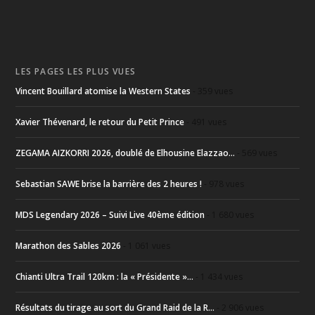
LES PAGES LES PLUS VUES
Vincent Bouillard atomise la Western States
- 359 vues
Xavier Thévenard, le retour du Petit Prince
- 491 vues
ZEGAMA AIZKORRI 2026, doublé de Elhousine Elazzao...
- 569 vues
Sebastian SAWE brise la barrière des 2 heures !
- 978 vues
MDS Legendary 2026 – Suivi Live 40ème édition
- 1 680 vues
Marathon des Sables 2026
- 1 061 vues
Chianti Ultra Trail 120km : la « Présidente »...
- 1 434 vues
Résultats du tirage au sort du Grand Raid de la R...
- 2 906 vues