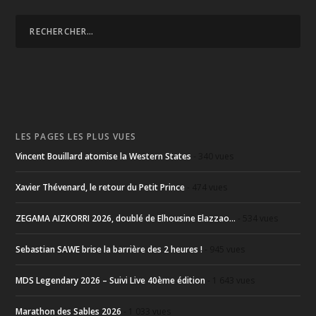
LES PAGES LES PLUS VUES
Vincent Bouillard atomise la Western States
- 340 vues
Xavier Thévenard, le retour du Petit Prince
- 474 vues
ZEGAMA AIZKORRI 2026, doublé de Elhousine Elazzao...
- 534 vues
Sebastian SAWE brise la barrière des 2 heures !
- 945 vues
MDS Legendary 2026 – Suivi Live 40ème édition
- 1 643 vues
Marathon des Sables 2026
- 1 033 vues