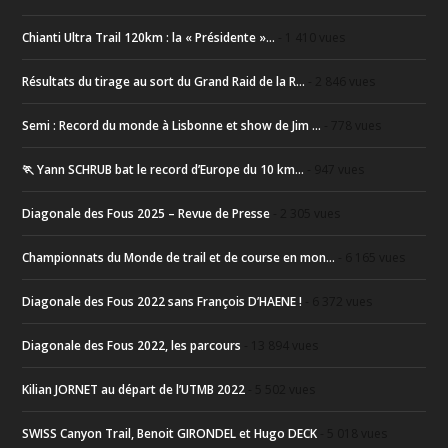
Chianti Ultra Trail 120km : la « Présidente »...
- 1 410 vues
Résultats du tirage au sort du Grand Raid de la R...
- 2 846 vues
Semi : Record du monde à Lisbonne et show de Jim ...
- 778 vues
🏃 Yann SCHRUB bat le record d’Europe du 10 km...
- 947 vues
Diagonale des Fous 2025 – Revue de Presse
- 2 305 vues
Championnats du Monde de trail et de course en mon...
- 6 165 vues
Diagonale des Fous 2022 sans François D’HAENE !
- 6 372 vues
Diagonale des Fous 2022, les parcours
- 13 894 vues
Kilian JORNET au départ de l’UTMB 2022
- 5 502 vues
SWISS Canyon Trail, Benoit GIRONDEL et Hugo DECK
- 5 018 vues