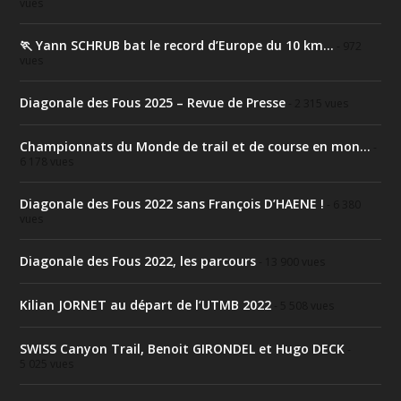
vues
🏃 Yann SCHRUB bat le record d’Europe du 10 km...
- 972
vues
Diagonale des Fous 2025 – Revue de Presse
- 2 315 vues
Championnats du Monde de trail et de course en mon...
-
6 178 vues
Diagonale des Fous 2022 sans François D’HAENE !
- 6 380
vues
Diagonale des Fous 2022, les parcours
- 13 900 vues
Kilian JORNET au départ de l’UTMB 2022
- 5 508 vues
SWISS Canyon Trail, Benoit GIRONDEL et Hugo DECK
-
5 025 vues