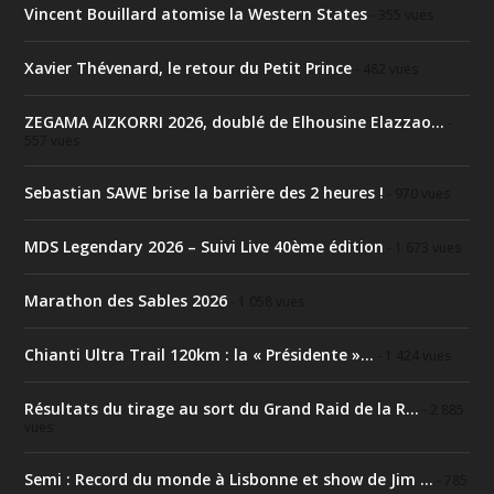
Vincent Bouillard atomise la Western States
- 355 vues
Xavier Thévenard, le retour du Petit Prince
- 482 vues
ZEGAMA AIZKORRI 2026, doublé de Elhousine Elazzao...
-
557 vues
Sebastian SAWE brise la barrière des 2 heures !
- 970 vues
MDS Legendary 2026 – Suivi Live 40ème édition
- 1 673 vues
Marathon des Sables 2026
- 1 058 vues
Chianti Ultra Trail 120km : la « Présidente »...
- 1 424 vues
Résultats du tirage au sort du Grand Raid de la R...
- 2 885
vues
Semi : Record du monde à Lisbonne et show de Jim ...
- 785