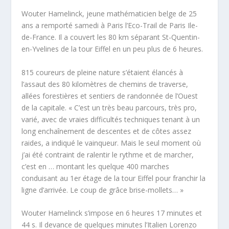
Wouter Hamelinck
, jeune mathématicien belge de 25
ans a remporté samedi à Paris l’Eco-Trail de Paris Ile-
de-France. Il a couvert les 80 km séparant St-Quentin-
en-Yvelines de la tour Eiffel en un peu plus de 6 heures.
815 coureurs de pleine nature s’étaient élancés à
l’assaut des 80 kilomètres de chemins de traverse,
allées forestières et sentiers de randonnée de l’Ouest
de la capitale. « C’est un très beau parcours, très pro,
varié, avec de vraies difficultés techniques tenant à un
long enchaînement de descentes et de côtes assez
raides, a indiqué le vainqueur. Mais le seul moment où
j’ai été contraint de ralentir le rythme et de marcher,
c’est en … montant les quelque 400 marches
conduisant au 1er étage de la tour Eiffel pour franchir la
ligne d’arrivée. Le coup de grâce brise-mollets… »
Wouter Hamelinck s’impose en 6 heures 17 minutes et
44 s. Il devance de quelques minutes l’Italien Lorenzo