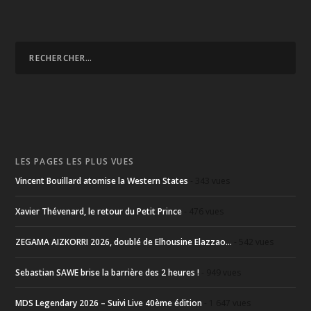
LES PAGES LES PLUS VUES
Vincent Bouillard atomise la Western States
- 343 vues
Xavier Thévenard, le retour du Petit Prince
- 476 vues
ZEGAMA AIZKORRI 2026, doublé de Elhousine Elazzao...
- 542 vues
Sebastian SAWE brise la barrière des 2 heures !
- 949 vues
MDS Legendary 2026 – Suivi Live 40ème édition
- 1 647 vues