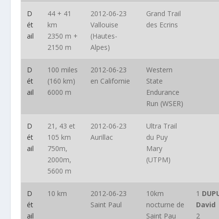
D
44 + 41
2012-06-23
Grand Trail
ét
km
Vallouise
des Ecrins
ail
2350 m +
(Hautes-
2150 m
Alpes)
D
100 miles
2012-06-23
Western
ét
(160 km)
en Californie
State
ail
6000 m
Endurance
Run (WSER)
D
21, 43 et
2012-06-23
Ultra Trail
ét
105 km
Aurillac
du Puy
ail
750m,
Mary
2000m,
(UTPM)
5600 m
D
10 km
2012-06-23
10km
1
DUP
ét
Saint Paul
nocturne de
David
ail
Saint Pau
2