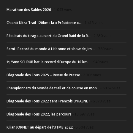
Marathon des Sables 2026
- 1 043 vues
Chianti Ultra Trail 120km : la « Présidente »...
- 1 413 vues
Résultats du tirage au sort du Grand Raid de la R...
- 2 850 vues
Semi : Record du monde à Lisbonne et show de Jim ...
- 780 vues
🏃 Yann SCHRUB bat le record d’Europe du 10 km...
- 949 vues
Diagonale des Fous 2025 – Revue de Presse
- 2 306 vues
Championnats du Monde de trail et de course en mon...
- 6 167 vues
Diagonale des Fous 2022 sans François D’HAENE !
- 6 373 vues
Diagonale des Fous 2022, les parcours
- 13 897 vues
Kilian JORNET au départ de l’UTMB 2022
- 5 504 vues