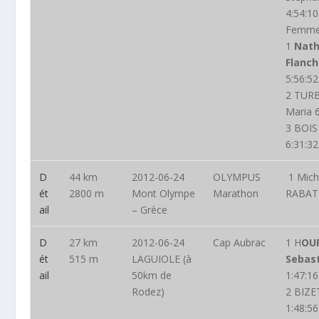
4:54:10
Femm
1
Nath
Flanc
5:56:52
2 TUR
Maria 
3 BOIS
6:31:32
D
44 km
2012-06-24
OLYMPUS
1 Mich
ét
2800 m
Mont Olympe
Marathon
RABAT
ail
– Grèce
D
27 km
2012-06-24
Cap Aubrac
1 H
OU
ét
515 m
LAGUIOLE (à
Sebas
ail
50km de
1:47:16
Rodez)
2 BIZE
1:48:56