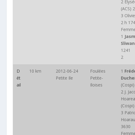
2 Elys
(ACS) 2
3 Olivi
2 h 17
Femm
1
Jasm
Sliwan
1241
2
D
10 km
2012-06-24
Foulées
1
Fréd
ét
Petite Ile
Petite-
Duch
ail
Iloises
(Cospi)
2 J. Ja
Hoare
(Cospi)
3 Patri
Hoarau
3630
Femm