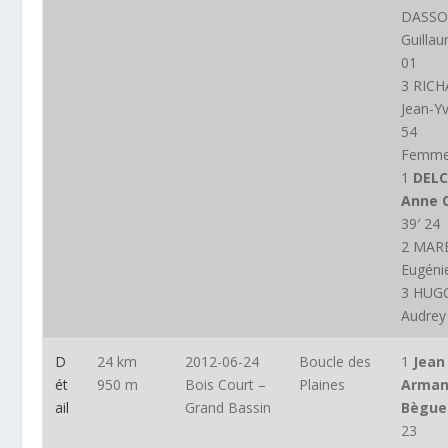
DASSO
Guilla
01
3 RIC
Jean-Yv
54
Femm
1
DELC
Anne C
39′ 24
2 MAR
Eugéni
3 HUG
Audrey
D
24 km
2012-06-24
Boucle des
1
Jean
ét
950 m
Bois Court –
Plaines
Arma
ail
Grand Bassin
Bègue
23