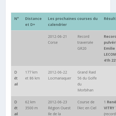
N°
Distance
Les prochaines courses du
Résul
et D+
calendrier
2012-06-21
Record
Recor
Corse
traversée
pulvér
GR20
Emilie
LECOM
41h 22′
D
177 km
2012-06-22
Grand Raid
ét
et 86 km
Locmariaquer
56 du Golfe
ail
du
Morbihan
D
62 km
2012-06-23
Course de
1
René
ét
3500 m
Région Ouest
l’Arc en Ciel
VITRY
ail
Ile de la
(record