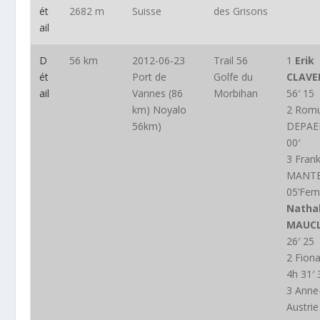
ét
2682 m
Suisse
des Grisons
ail
D
56 km
2012-06-23
Trail 56
1
Erik
ét
Port de
Golfe du
CLAVE
ail
Vannes (86
Morbihan
56′ 15
km) Noyalo
2 Rom
56km)
DEPAE
00′
3 Fran
MANTE
05’Fe
Nathal
MAUCL
26′ 25
2 Fion
4h 31′ 
3 Anne
Austrie