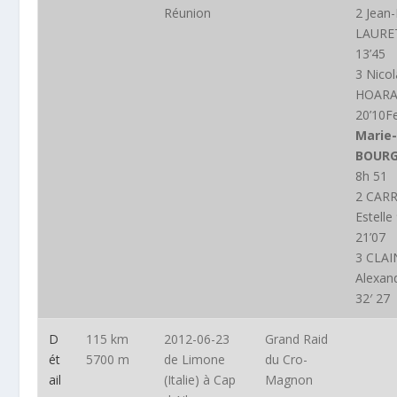
Réunion
2 Jean
LAURE
13’45
3 Nico
HOARA
20’10
Marie-
BOURG
8h 51
2 CAR
Estelle
21’07
3 CLAI
Alexan
32′ 27
D
115 km
2012-06-23
Grand Raid
ét
5700 m
de Limone
du Cro-
ail
(Italie) à Cap
Magnon