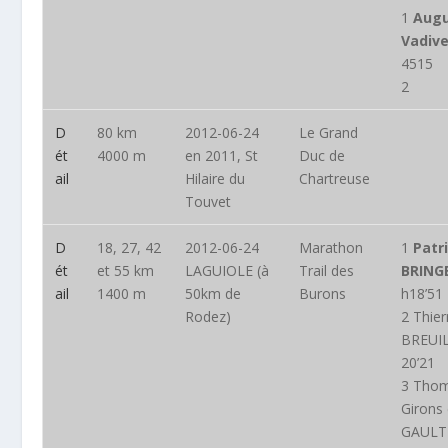
1
Augu
Vadiv
4515
2
D
80 km
2012-06-24
Le Grand
ét
4000 m
en 2011, St
Duc de
ail
Hilaire du
Chartreuse
Touvet
D
18, 27, 42
2012-06-24
Marathon
1
Patr
ét
et 55 km
LAGUIOLE (à
Trail des
BRING
ail
1400 m
50km de
Burons
h18’51
Rodez)
2 Thier
BREUIL
20’21
3 Thom
Girons 
GAULT