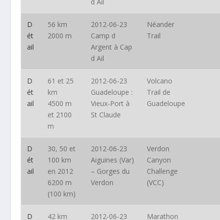
d Ail
D
56 km
2012-06-23
Néander
ét
2000 m
Camp d
Trail
ail
Argent à Cap
d Ail
D
61 et 25
2012-06-23
Volcano
ét
km
Guadeloupe :
Trail de
ail
4500 m
Vieux-Port à
Guadeloupe
et 2100
St Claude
m
D
30, 50 et
2012-06-23
Verdon
ét
100 km
Aiguines (Var)
Canyon
ail
en 2012
– Gorges du
Challenge
6200 m
Verdon
(VCC)
(100 km)
D
42 km
2012-06-23
Marathon