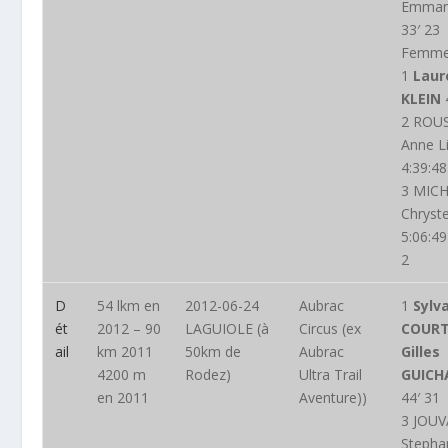
Emman
33′ 23
Femm
1
Laur
KLEIN
2 ROU
Anne L
4:39:48
3 MIC
Chryst
5:06:49
2
D
54 lkm en
2012-06-24
Aubrac
1
Sylv
ét
2012 – 90
LAGUIOLE (à
Circus (ex
COURT
ail
km 2011
50km de
Aubrac
Gilles
4200 m
Rodez)
Ultra Trail
GUICH
en 2011
Aventure))
44′ 31
3 JOU
Stepha