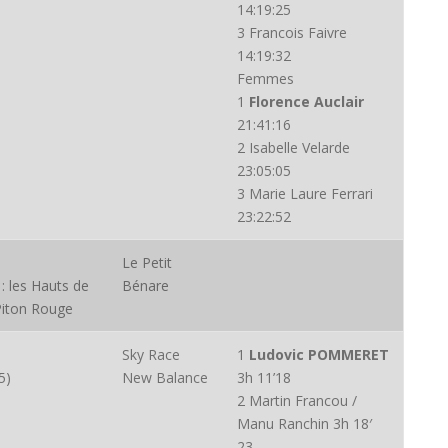
14:19:25
3 Francois Faivre
14:19:32
Femmes
1
Florence Auclair
21:41:16
2 Isabelle Velarde
23:05:05
3 Marie Laure Ferrari
23:22:52
Le Petit
: les Hauts de
Bénare
Piton Rouge
Sky Race
1
Ludovic POMMERET
5)
New Balance
3h 11’18
2 Martin Francou /
Manu Ranchin 3h 18′
23