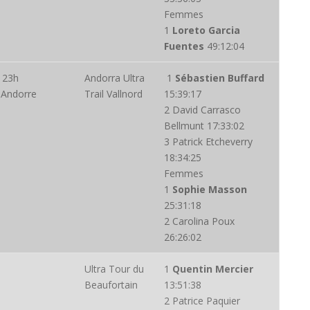
Femmes
1
Loreto Garcia
Fuentes
49:12:04
 23h
Andorra Ultra
1
Sébastien Buffard
 Andorre
Trail Vallnord
15:39:17
2 David Carrasco
Bellmunt 17:33:02
3 Patrick Etcheverry
18:34:25
Femmes
1
Sophie Masson
25:31:18
2 Carolina Poux
26:26:02
Ultra Tour du
1
Quentin Mercier
)
Beaufortain
13:51:38
2 Patrice Paquier