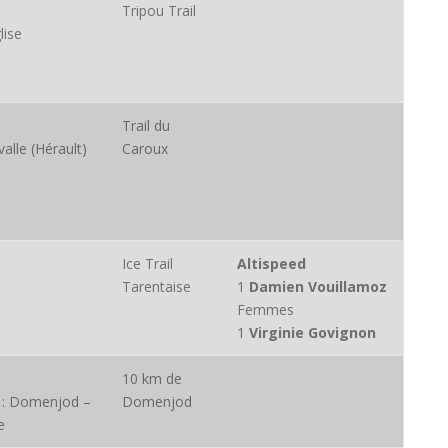
Tripou Trail
lise
Trail du
valle (Hérault)
Caroux
Ice Trail
Altispeed
Tarentaise
1
Damien Vouillamoz
Femmes
1
Virginie Govignon
10 km de
 : Domenjod –
Domenjod
e