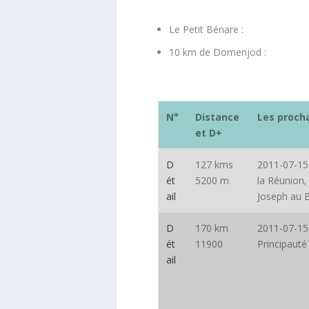
Le Petit Bénare :
10 km de Domenjod :
N°
Distance
Les proch
et D+
D
127 kms
2011-07-15
ét
5200 m
la Réunion,
ail
Joseph au 
D
170 km
2011-07-15
ét
11900
Principauté
ail