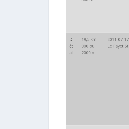
D
19,5 km
2011-07-17
ét
800 ou
Le Fayet St
ail
2000 m