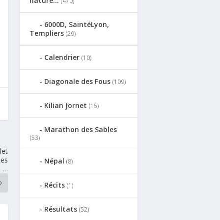
nature…
(470)
6000D, SaintéLyon,
Templiers
(29)
Calendrier
(10)
Diagonale des Fous
(109)
Kilian Jornet
(15)
Marathon des Sables
(53)
let
tes
Népal
(8)
, …
Récits
(1)
Résultats
(52)