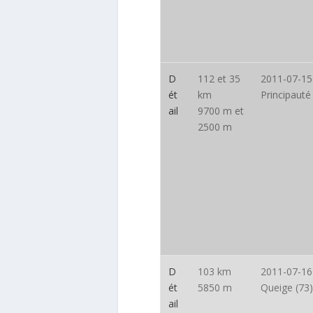
D
112 et 35
2011-07-15
ét
km
Principauté
ail
9700 m et
2500 m
D
103 km
2011-07-16
ét
5850 m
Queige (73
ail