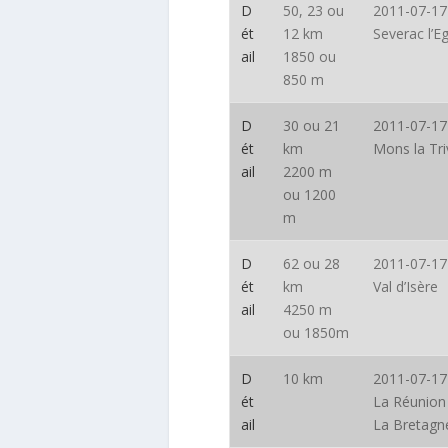
D
50, 23 ou
2011-07-17
ét
12 km
Severac l’Eg
ail
1850 ou
850 m
D
30 ou 21
2011-07-17
ét
km
Mons la Tri
ail
2200 m
ou 1200
m
D
62 ou 28
2011-07-17
ét
km
Val d’Isère
ail
4250 m
ou 1850m
D
10 km
2011-07-17
ét
La Réunion
ail
La Bretagn