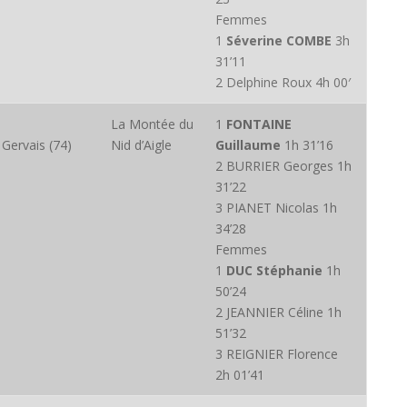
Femmes
1
Séverine COMBE
3h
31’11
2 Delphine Roux 4h 00′
La Montée du
1
FONTAINE
 Gervais (74)
Nid d’Aigle
Guillaume
1h 31’16
2 BURRIER Georges 1h
31’22
3 PIANET Nicolas 1h
34’28
Femmes
1
DUC Stéphanie
1h
50’24
2 JEANNIER Céline 1h
51’32
3 REIGNIER Florence
2h 01’41