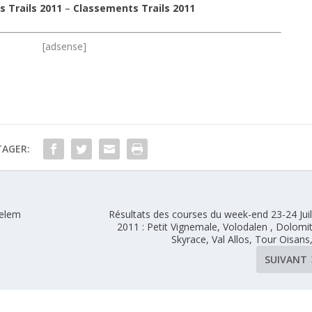
s Trails 2011
–
Classements Trails 2011
[adsense]
TAGER:
helem
Résultats des courses du week-end 23-24 Juil
2011 : Petit Vignemale, Volodalen , Dolomi
Skyrace, Val Allos, Tour Oisans
SUIVANT