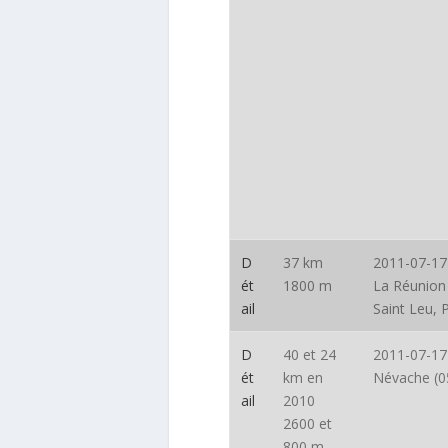
D
37 km
2011-07-17
ét
1800 m
La Réunion 
ail
Saint Leu, 
D
40 et 24
2011-07-17
ét
km en
Névache (0
ail
2010
2600 et
800 m