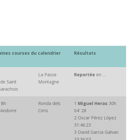
aines courses du calendrier
Résultats
La Passe
Reportée
en …
 de Saint
Montagne
Barachois
 8h
Ronda dels
1
Miguel Heras
30h
 Andorre
Cims
04′ 28
2 Oscar Pérez López
31:46:23
3 David Garcia Galvan
33:36:03