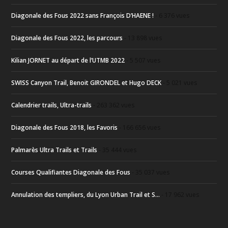
Diagonale des Fous 2022 sans François D’HAENE !
- 6 376 vues
Diagonale des Fous 2022, les parcours
- 13 898 vues
Kilian JORNET au départ de l’UTMB 2022
- 5 507 vues
SWISS Canyon Trail, Benoit GIRONDEL et Hugo DECK
- 5 021 vues
Calendrier trails, Ultra-trails
- 263 362 vues
Diagonale des Fous 2018, les Favoris
- 166 656 vues
Palmarès Ultra Trails et Trails
- 35 444 vues
Courses Qualifiantes Diagonale des Fous
- 35 037 vues
Annulation des templiers, du Lyon Urban Trail et S...
- 17 962 vues