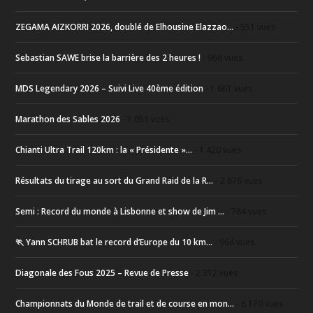
ZEGAMA AIZKORRI 2026, doublé de Elhousine Elazzao...
- 551 vues
Sebastian SAWE brise la barrière des 2 heures !
- 966 vues
MDS Legendary 2026 – Suivi Live 40ème édition
- 1 661 vues
Marathon des Sables 2026
- 1 051 vues
Chianti Ultra Trail 120km : la « Présidente »...
- 1 420 vues
Résultats du tirage au sort du Grand Raid de la R...
- 2 876 vues
Semi : Record du monde à Lisbonne et show de Jim ...
- 784 vues
🏃 Yann SCHRUB bat le record d’Europe du 10 km...
- 964 vues
Diagonale des Fous 2025 – Revue de Presse
- 2 312 vues
Championnats du Monde de trail et de course en mon...
- 6 170 vues