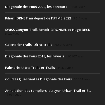
Diagonale des Fous 2022, les parcours
- 13 903 vues
Kilian JORNET au départ de l’UTMB 2022
- 5 511 vues
SWISS Canyon Trail, Benoit GIRONDEL et Hugo DECK
-
5 029 vues
Calendrier trails, Ultra-trails
- 264 295 vues
Diagonale des Fous 2018, les Favoris
- 166 657 vues
Palmarès Ultra Trails et Trails
- 35 479 vues
Courses Qualifiantes Diagonale des Fous
- 35 104 vues
Annulation des templiers, du Lyon Urban Trail et S...
-
17 964 vues