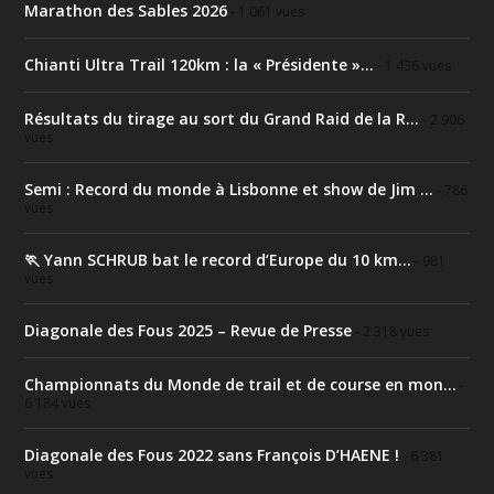
Marathon des Sables 2026
- 1 061 vues
Chianti Ultra Trail 120km : la « Présidente »...
- 1 436 vues
Résultats du tirage au sort du Grand Raid de la R...
- 2 906
vues
Semi : Record du monde à Lisbonne et show de Jim ...
- 786
vues
🏃 Yann SCHRUB bat le record d’Europe du 10 km...
- 981
vues
Diagonale des Fous 2025 – Revue de Presse
- 2 318 vues
Championnats du Monde de trail et de course en mon...
-
6 184 vues
Diagonale des Fous 2022 sans François D’HAENE !
- 6 381
vues