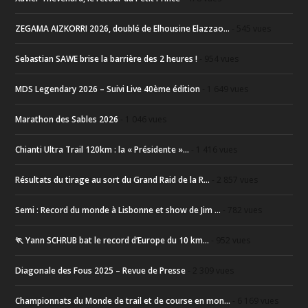
ZEGAMA AIZKORRI 2026, doublé de Elhousine Elazzao...
- 545 vues
Sebastian SAWE brise la barrière des 2 heures !
- 954 vues
MDS Legendary 2026 – Suivi Live 40ème édition
- 1 649 vues
Marathon des Sables 2026
- 1 046 vues
Chianti Ultra Trail 120km : la « Présidente »...
- 1 416 vues
Résultats du tirage au sort du Grand Raid de la R...
- 2 857 vues
Semi : Record du monde à Lisbonne et show de Jim ...
- 782 vues
🏃 Yann SCHRUB bat le record d’Europe du 10 km...
- 952 vues
Diagonale des Fous 2025 – Revue de Presse
- 2 309 vues
Championnats du Monde de trail et de course en mon...
- 6 169 vues