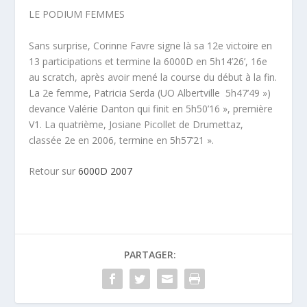
LE PODIUM FEMMES
Sans surprise, Corinne Favre signe là sa 12e victoire en
13 participations et termine la 6000D en 5h14’26’, 16e
au scratch, après avoir mené la course du début à la fin.
La 2e femme, Patricia Serda (UO Albertville  5h47’49 »)
devance Valérie Danton qui finit en 5h50’16 », première
V1. La quatrième, Josiane Picollet de Drumettaz,
classée 2e en 2006, termine en 5h57’21 ».
Retour sur
6000D 2007
PARTAGER: