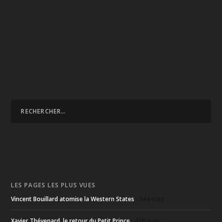
LES PAGES LES PLUS VUES
Vincent Bouillard atomise la Western States
- 344 vues
Xavier Thévenard, le retour du Petit Prince
- 478 vues