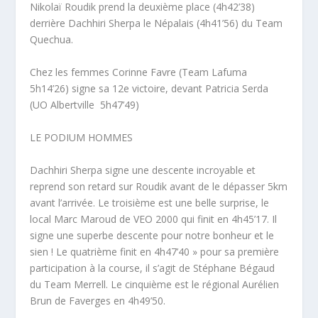
Nikolaï Roudik prend la deuxième place (4h42’38)
derrière Dachhiri Sherpa le Népalais (4h41’56) du Team
Quechua.
Chez les femmes Corinne Favre (Team Lafuma
5h14’26) signe sa 12e victoire, devant Patricia Serda
(UO Albertville  5h47’49)
LE PODIUM HOMMES
Dachhiri Sherpa signe une descente incroyable et
reprend son retard sur Roudik avant de le dépasser 5km
avant l’arrivée. Le troisième est une belle surprise, le
local Marc Maroud de VEO 2000 qui finit en 4h45’17. Il
signe une superbe descente pour notre bonheur et le
sien ! Le quatrième finit en 4h47’40 » pour sa première
participation à la course, il s’agit de Stéphane Bégaud
du Team Merrell. Le cinquième est le régional Aurélien
Brun de Faverges en 4h49’50.