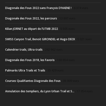
Diagonale des Fous 2022 sans François D’HAENE !
- 6 374 vues
Diagonale des Fous 2022, les parcours
- 13 897 vues
Kilian JORNET au départ de l’UTMB 2022
- 5 505 vues
SWISS Canyon Trail, Benoit GIRONDEL et Hugo DECK
- 5 021 vues
Calendrier trails, Ultra-trails
- 262 962 vues
Diagonale des Fous 2018, les Favoris
- 166 654 vues
Palmarès Ultra Trails et Trails
- 35 429 vues
Courses Qualifiantes Diagonale des Fous
- 35 009 vues
Annulation des templiers, du Lyon Urban Trail et S...
- 17 954 vues