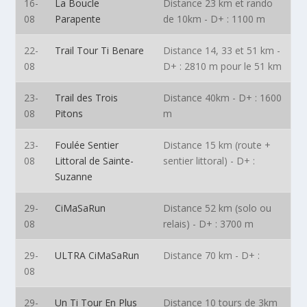
16-
La Boucle
Distance 23 km et rando
08
Parapente
de 10km - D+ : 1100 m
22-
Trail Tour Ti Benare
Distance 14, 33 et 51 km -
08
D+ : 2810 m pour le 51 km
23-
Trail des Trois
Distance 40km - D+ : 1600
08
Pitons
m
23-
Foulée Sentier
Distance 15 km (route +
08
Littoral de Sainte-
sentier littoral) - D+ :
Suzanne
29-
CiMaSaRun
Distance 52 km (solo ou
08
relais) - D+ : 3700 m
29-
ULTRA CiMaSaRun
Distance 70 km - D+ :
08
29-
Un Ti Tour En Plus
Distance 10 tours de 3km