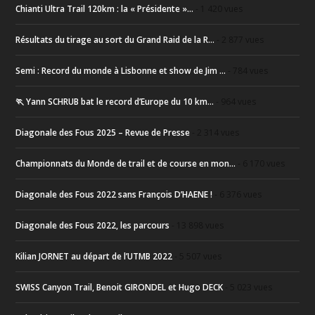
Chianti Ultra Trail 120km : la « Présidente »...
- 1 420 vues
Résultats du tirage au sort du Grand Raid de la R...
- 2 877 vues
Semi : Record du monde à Lisbonne et show de Jim ...
- 784 vues
🏃 Yann SCHRUB bat le record d’Europe du 10 km...
- 964 vues
Diagonale des Fous 2025 – Revue de Presse
- 2 314 vues
Championnats du Monde de trail et de course en mon...
- 6 170 vues
Diagonale des Fous 2022 sans François D’HAENE !
- 6 376 vues
Diagonale des Fous 2022, les parcours
- 13 898 vues
Kilian JORNET au départ de l’UTMB 2022
- 5 507 vues
SWISS Canyon Trail, Benoit GIRONDEL et Hugo DECK
- 5 023 vues