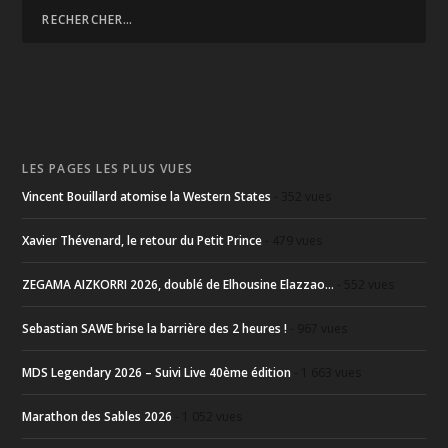
LES PAGES LES PLUS VUES
Vincent Bouillard atomise la Western States
- 352 vues
Xavier Thévenard, le retour du Petit Prince
- 479 vues
ZEGAMA AIZKORRI 2026, doublé de Elhousine Elazzao...
- 552 vues
Sebastian SAWE brise la barrière des 2 heures !
- 967 vues
MDS Legendary 2026 – Suivi Live 40ème édition
- 1 663 vues
Marathon des Sables 2026
- 1 052 vues