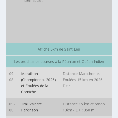
Lien 2023
:
Affiche 5km de Saint Leu
Les prochaines courses à la Réunion et Océan Indien
09-
Marathon
Distance Marathon et
08
(
Championnat 2026
)
Foulées 15 km en 2026 -
et Foulées de la
D+ :
Corniche
09-
Trail Vaincre
Distance 15 km et rando
08
Parkinson
13km - D+ : 350 m