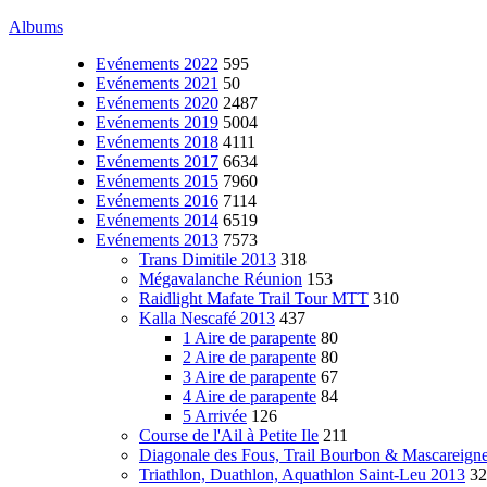
Albums
Evénements 2022
595
Evénements 2021
50
Evénements 2020
2487
Evénements 2019
5004
Evénements 2018
4111
Evénements 2017
6634
Evénements 2015
7960
Evénements 2016
7114
Evénements 2014
6519
Evénements 2013
7573
Trans Dimitile 2013
318
Mégavalanche Réunion
153
Raidlight Mafate Trail Tour MTT
310
Kalla Nescafé 2013
437
1 Aire de parapente
80
2 Aire de parapente
80
3 Aire de parapente
67
4 Aire de parapente
84
5 Arrivée
126
Course de l'Ail à Petite Ile
211
Diagonale des Fous, Trail Bourbon & Mascareign
Triathlon, Duathlon, Aquathlon Saint-Leu 2013
32