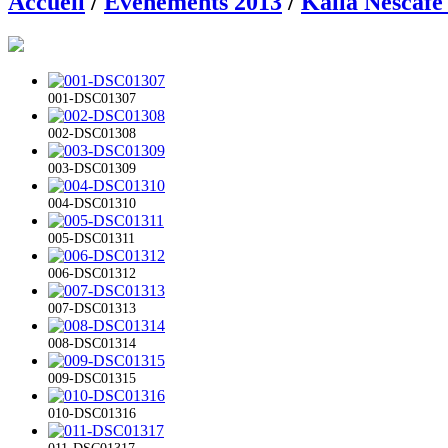
Accueil
/
Evénements 2013
/
Kalla Nescafé
001-DSC01307
002-DSC01308
003-DSC01309
004-DSC01310
005-DSC01311
006-DSC01312
007-DSC01313
008-DSC01314
009-DSC01315
010-DSC01316
011-DSC01317