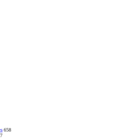
es
658
7