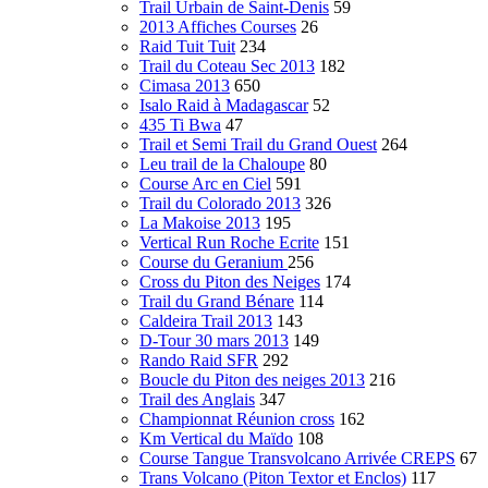
Trail Urbain de Saint-Denis
59
2013 Affiches Courses
26
Raid Tuit Tuit
234
Trail du Coteau Sec 2013
182
Cimasa 2013
650
Isalo Raid à Madagascar
52
435 Ti Bwa
47
Trail et Semi Trail du Grand Ouest
264
Leu trail de la Chaloupe
80
Course Arc en Ciel
591
Trail du Colorado 2013
326
La Makoise 2013
195
Vertical Run Roche Ecrite
151
Course du Geranium
256
Cross du Piton des Neiges
174
Trail du Grand Bénare
114
Caldeira Trail 2013
143
D-Tour 30 mars 2013
149
Rando Raid SFR
292
Boucle du Piton des neiges 2013
216
Trail des Anglais
347
Championnat Réunion cross
162
Km Vertical du Maïdo
108
Course Tangue Transvolcano Arrivée CREPS
67
Trans Volcano (Piton Textor et Enclos)
117