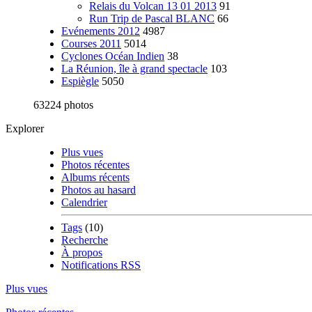
Relais du Volcan 13 01 2013
91
Run Trip de Pascal BLANC
66
Evénements 2012
4987
Courses 2011
5014
Cyclones Océan Indien
38
La Réunion, île à grand spectacle
103
Espiègle
5050
63224 photos
Explorer
Plus vues
Photos récentes
Albums récents
Photos au hasard
Calendrier
Tags
(10)
Recherche
À propos
Notifications RSS
Plus vues