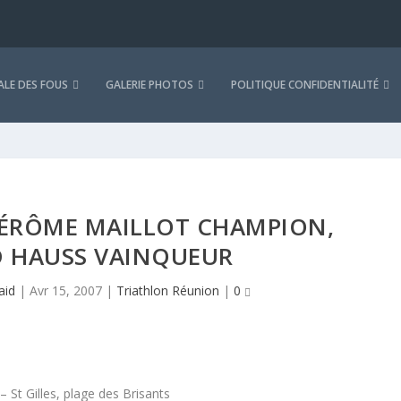
LE DES FOUS
GALERIE PHOTOS
POLITIQUE CONFIDENTIALITÉ
JÉRÔME MAILLOT CHAMPION,
D HAUSS VAINQUEUR
aid
|
Avr 15, 2007
|
Triathlon Réunion
|
0
St Gilles, plage des Brisants