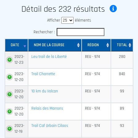
Détail des 232 résultats
Afficher
éléments
Rechercher :
DATE
NOM DE LA COURSE
RÉGION
TOTAL
2023-
Leu trail de la Liberté
REU - 974
280
12-23
2023-
Trail Charrette
REU - 974
840
12-20
2023-
10 km du Volcan
REU - 974
99
12-20
2023-
Relais des Marrons
REU - 974
89
12-20
2023-
Trail Caf Urbain Cilaos
REU - 974
93
12-19