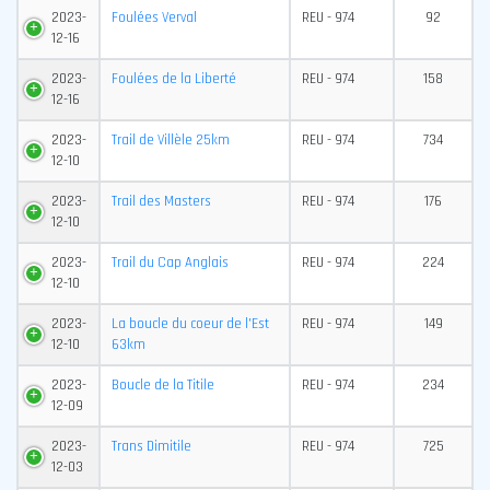
2023-
Foulées Verval
REU - 974
92
12-16
2023-
Foulées de la Liberté
REU - 974
158
12-16
2023-
Trail de Villèle 25km
REU - 974
734
12-10
2023-
Trail des Masters
REU - 974
176
12-10
2023-
Trail du Cap Anglais
REU - 974
224
12-10
2023-
La boucle du coeur de l'Est
REU - 974
149
12-10
63km
2023-
Boucle de la Titile
REU - 974
234
12-09
2023-
Trans Dimitile
REU - 974
725
12-03