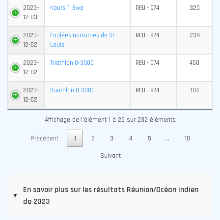
2023-
Kours Ti Bwa
REU - 974
329
12-03
2023-
Foulées nocturnes de St
REU - 974
239
12-02
Louis
2023-
Triathlon 0-3000
REU - 974
450
12-02
2023-
Duathlon 0-3000
REU - 974
104
12-02
Affichage de l'élément 1 à 25 sur 232 éléments
Précédent
1
2
3
4
5
…
10
Suivant
En savoir plus sur les résultats Réunion/Océan Indien
▼
de 2023