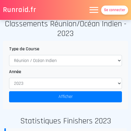
Runraid.fr
Se connecter
Classements Réunion/Océan Indien -
Calendrier
2023
Carte
Résultats
Type de Course
Palmarès Diag
Grandes courses
Année
Portraits
Contact
Afficher
Statistiques Finishers 2023