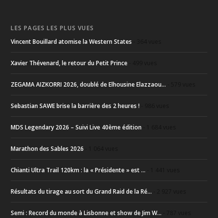
LES PAGES LES PLUS VUES
Vincent Bouillard atomise la Western States
- 364 vues
Xavier Thévenard, le retour du Petit Prince
- 499 vues
ZEGAMA AIZKORRI 2026, doublé de Elhousine Elazzaou...
- 579 vues
Sebastian SAWE brise la barrière des 2 heures !
- 986 vues
MDS Legendary 2026 – Suivi Live 40ème édition
- 1 684 vues
Marathon des Sables 2026
- 1 064 vues
Chianti Ultra Trail 120km : la « Présidente » est ...
- 1 441 vues
Résultats du tirage au sort du Grand Raid de la Ré...
- 2 927 vues
Semi : Record du monde à Lisbonne et show de Jim W...
- 787 vues