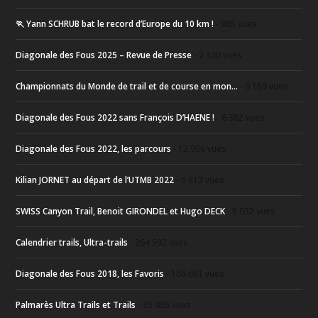
🏃 Yann SCHRUB bat le record d’Europe du 10 km !
- 985 vues
Diagonale des Fous 2025 – Revue de Presse
- 2 320 vues
Championnats du Monde de trail et de course en mon...
- 6 189 vues
Diagonale des Fous 2022 sans François D’HAENE !
- 6 382 vues
Diagonale des Fous 2022, les parcours
- 13 906 vues
Kilian JORNET au départ de l’UTMB 2022
- 5 513 vues
SWISS Canyon Trail, Benoit GIRONDEL et Hugo DECK
- 5 032 vues
Calendrier trails, Ultra-trails
- 264 592 vues
Diagonale des Fous 2018, les Favoris
- 166 661 vues
Palmarès Ultra Trails et Trails
- 35 485 vues