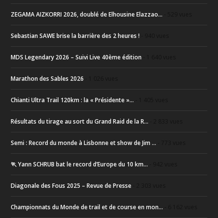
ZEGAMA AIZKORRI 2026, doublé de Elhousine Elazzao...
- 529 vues
Sebastian SAWE brise la barrière des 2 heures !
- 940 vues
MDS Legendary 2026 – Suivi Live 40ème édition
- 1 640 vues
Marathon des Sables 2026
- 1 026 vues
Chianti Ultra Trail 120km : la « Présidente »...
- 1 405 vues
Résultats du tirage au sort du Grand Raid de la R...
- 2 833 vues
Semi : Record du monde à Lisbonne et show de Jim ...
- 773 vues
🏃 Yann SCHRUB bat le record d’Europe du 10 km...
- 942 vues
Diagonale des Fous 2025 – Revue de Presse
- 2 303 vues
Championnats du Monde de trail et de course en mon...
- 6 162 vues