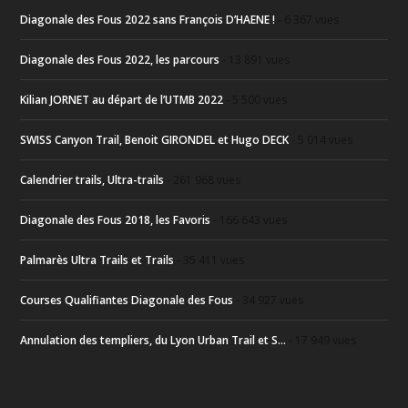
Diagonale des Fous 2022 sans François D’HAENE !
- 6 367 vues
Diagonale des Fous 2022, les parcours
- 13 891 vues
Kilian JORNET au départ de l’UTMB 2022
- 5 500 vues
SWISS Canyon Trail, Benoit GIRONDEL et Hugo DECK
- 5 014 vues
Calendrier trails, Ultra-trails
- 261 968 vues
Diagonale des Fous 2018, les Favoris
- 166 643 vues
Palmarès Ultra Trails et Trails
- 35 411 vues
Courses Qualifiantes Diagonale des Fous
- 34 927 vues
Annulation des templiers, du Lyon Urban Trail et S...
- 17 949 vues