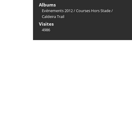
Albums
Evénements 2012
/
Courses Hors Stade
/
Caldeira Trail
Visites
4986