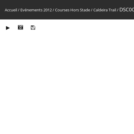
DSC0
Accueil
/
Evénements 2012
/
Courses Hors Stade
/
Caldeira Trail
/