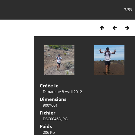
7/59
Créée le
Dimanche 8 Avril 2012
Dimensions
900*601
Fichier
DSC00463.JPG
Poids
206 Ko