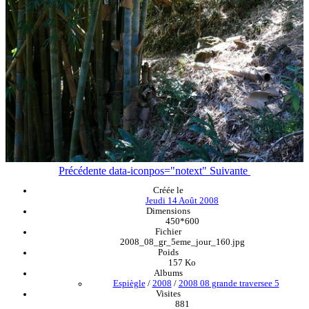
Précédente
data-iconpos="notext"
Suivante
Créée le
Jeudi 14 Août 2008
Dimensions
450*600
Fichier
2008_08_gr_5eme_jour_160.jpg
Poids
157 Ko
Albums
Espiègle
/
2008
/
2008 08 grande traversee 5
Visites
881