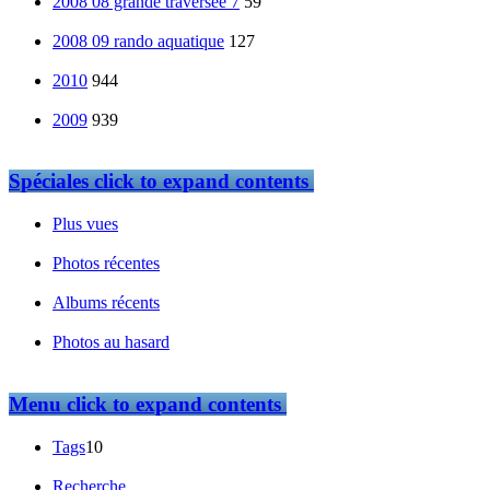
2008 08 grande traversee 7
59
2008 09 rando aquatique
127
2010
944
2009
939
Spéciales
click to expand contents
Plus vues
Photos récentes
Albums récents
Photos au hasard
Menu
click to expand contents
Tags
10
Recherche