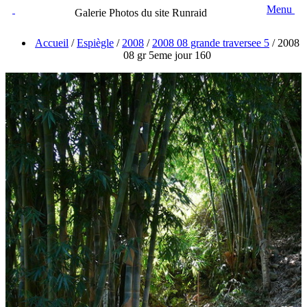
Menu
Galerie Photos du site Runraid
Accueil
/
Espiègle
/
2008
/
2008 08 grande traversee 5
/
2008
08 gr 5eme jour 160