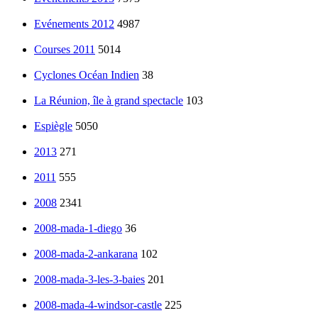
Evénements 2012
4987
Courses 2011
5014
Cyclones Océan Indien
38
La Réunion, île à grand spectacle
103
Espiègle
5050
2013
271
2011
555
2008
2341
2008-mada-1-diego
36
2008-mada-2-ankarana
102
2008-mada-3-les-3-baies
201
2008-mada-4-windsor-castle
225