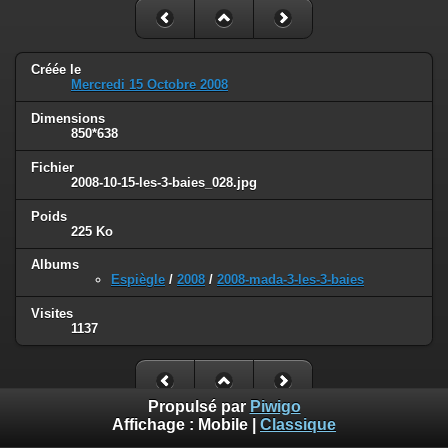
Créée le
Mercredi 15 Octobre 2008
Dimensions
850*638
Fichier
2008-10-15-les-3-baies_028.jpg
Poids
225 Ko
Albums
Espiègle
/
2008
/
2008-mada-3-les-3-baies
Visites
1137
Propulsé par
Piwigo
Affichage :
Mobile
|
Classique