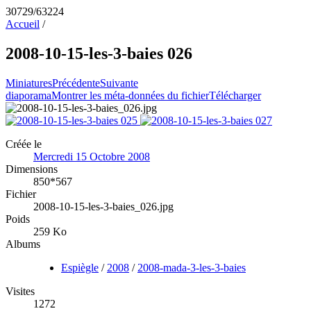
30729/63224
Accueil
/
2008-10-15-les-3-baies 026
Miniatures
Précédente
Suivante
diaporama
Montrer les méta-données du fichier
Télécharger
Créée le
Mercredi 15 Octobre 2008
Dimensions
850*567
Fichier
2008-10-15-les-3-baies_026.jpg
Poids
259 Ko
Albums
Espiègle
/
2008
/
2008-mada-3-les-3-baies
Visites
1272