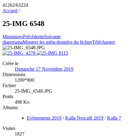
41262/63224
Accueil
/
25-IMG 6548
Miniatures
Précédente
Suivante
diaporama
Montrer les méta-données du fichier
Télécharger
Créée le
Dimanche 17 Novembre 2019
Dimensions
1200*800
Fichier
25-IMG_6548.JPG
Poids
498 Ko
Albums
Evénements 2019
/
Kalla Nescafé 2019
/
Kalla 7
Visites
1827