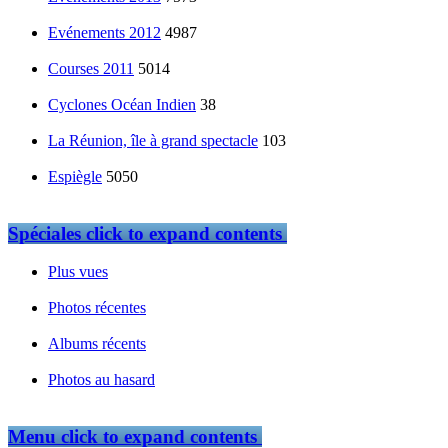
Evénements 2012
4987
Courses 2011
5014
Cyclones Océan Indien
38
La Réunion, île à grand spectacle
103
Espiègle
5050
Spéciales
click to expand contents
Plus vues
Photos récentes
Albums récents
Photos au hasard
Menu
click to expand contents