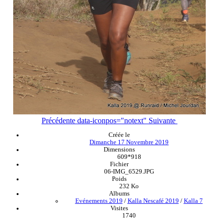
Précédente
data-iconpos="notext"
Suivante
Créée le
Dimanche 17 Novembre 2019
Dimensions
609*918
Fichier
06-IMG_6529.JPG
Poids
232 Ko
Albums
Evénements 2019
/
Kalla Nescafé 2019
/
Kalla 7
Visites
1740