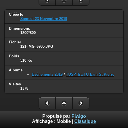
Créée le
Samedi 23 Novembre 2019
Dimensions
1200*800
Fichier
121-IMG_6905.JPG
Poids
510 Ko
Albums
Evénements 2019
/
TUSP Trail Urbain St Pierre
Visites
1378
Propulsé par
Piwigo
Affichage :
Mobile
|
Classique