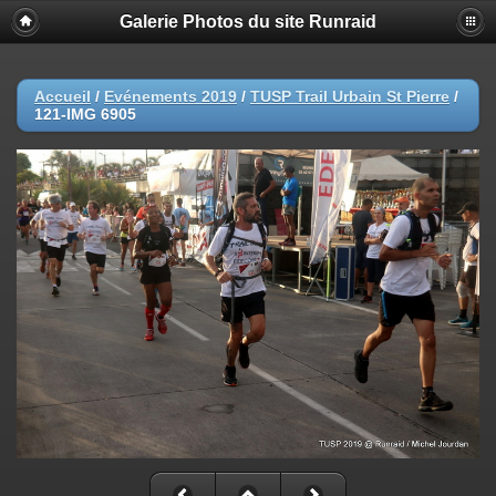
Galerie Photos du site Runraid
Accueil
/
Evénements 2019
/
TUSP Trail Urbain St Pierre
/
121-IMG 6905