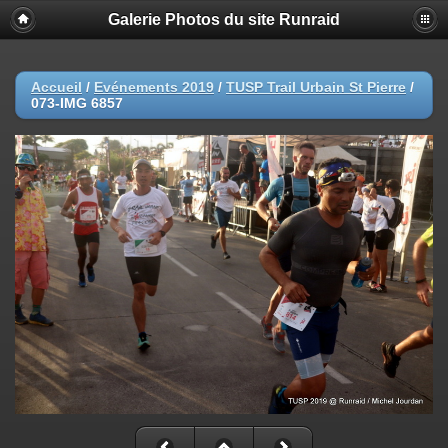
Galerie Photos du site Runraid
Accueil
/
Evénements 2019
/
TUSP Trail Urbain St Pierre
/
073-IMG 6857