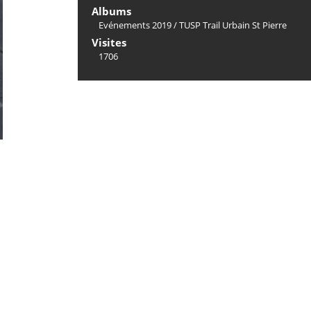
Albums
Evénements 2019
/
TUSP Trail Urbain St Pierre
Visites
1706