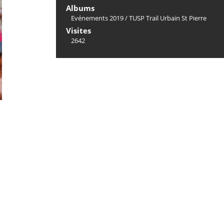
Albums
Evénements 2019
/
TUSP Trail Urbain St Pierre
Visites
2642