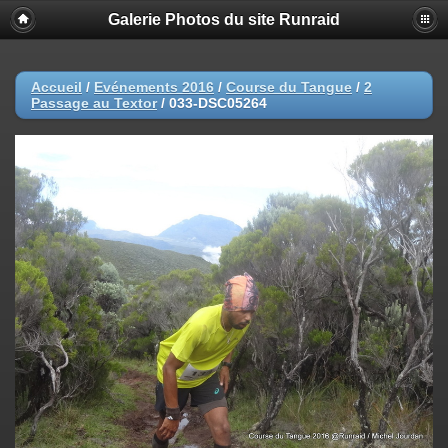
Galerie Photos du site Runraid
Accueil
/
Evénements 2016
/
Course du Tangue
/
2
Passage au Textor
/
033-DSC05264