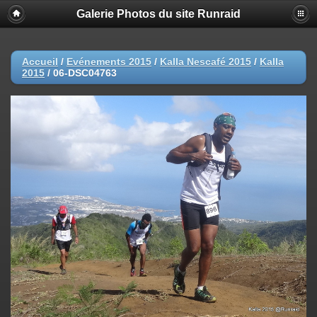
Galerie Photos du site Runraid
Accueil
/
Evénements 2015
/
Kalla Nescafé 2015
/
Kalla
2015
/
06-DSC04763