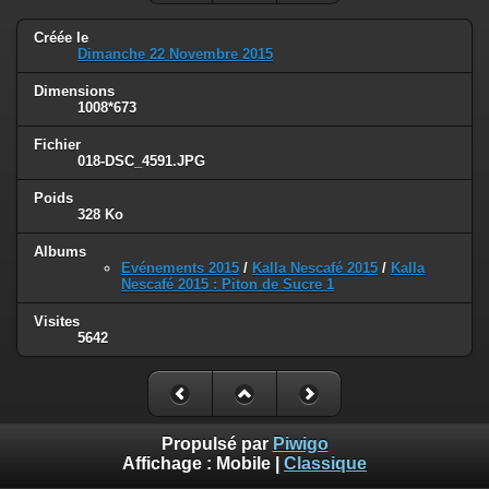
Créée le
Dimanche 22 Novembre 2015
Dimensions
1008*673
Fichier
018-DSC_4591.JPG
Poids
328 Ko
Albums
Evénements 2015
/
Kalla Nescafé 2015
/
Kalla
Nescafé 2015 : Piton de Sucre 1
Visites
5642
Propulsé par
Piwigo
Affichage :
Mobile
|
Classique