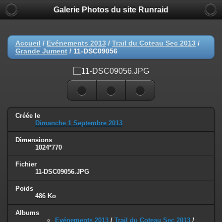
Galerie Photos du site Runraid
Accueil
/
Evénements 2013
/
Trail du Coteau Sec 2013
/
Grande Jument
/
11-DSC09056
Créée le
Dimanche 1 Septembre 2013
Dimensions
1024*770
Fichier
11-DSC09056.JPG
Poids
486 Ko
Albums
Evénements 2013
/
Trail du Coteau Sec 2013
/