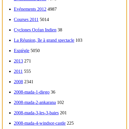
Evénements 2012
4987
Courses 2011
5014
Cyclones Océan Indien
38
La Réunion, île à grand spectacle
103
Espiègle
5050
2013
271
2011
555
2008
2341
2008-mada-1-diego
36
2008-mada-2-ankarana
102
2008-mada-3-les-3-baies
201
2008-mada-4-windsor-castle
225