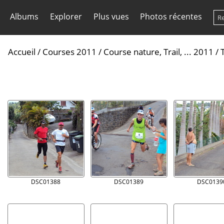
Albums
Explorer
Plus vues
Photos récentes
Accueil
/
Courses 2011
/
Course nature, Trail, ... 2011
/
DSC01388
DSC01389
DSC0139