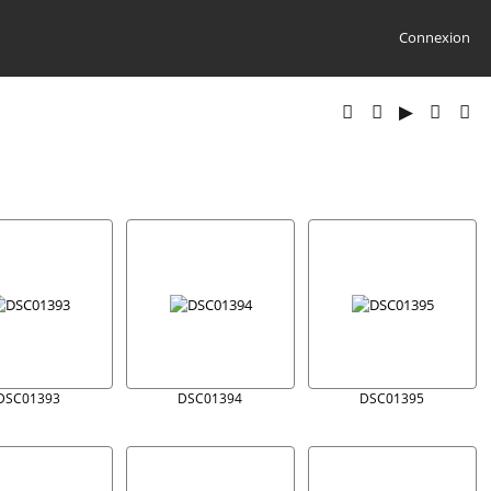
Connexion
DSC01393
DSC01394
DSC01395