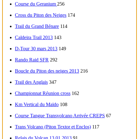
Course du Geranium
256
Cross du Piton des Neiges
174
Trail du Grand Bénare
114
Caldeira Trail 2013
143
D-Tour 30 mars 2013
149
Rando Raid SFR
292
Boucle du Piton des neiges 2013
216
Trail des Anglais
347
Championnat Réunion cross
162
Km Vertical du Maïdo
108
Course Tangue Transvolcano Arrivée CREPS
67
Trans Volcano (Piton Textor et Enclos)
117
Relais du Volcan 13 01 2013
91